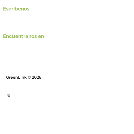
Escríbenos
gerencia@greenlink.com.co
Encuéntranos en
Carrera séptima #156-78, Bogotá, DC, Colombia
GreenLink © 2026