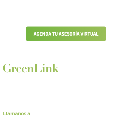
Mantén un control total sobre tus vehículos
AGENDA TU ASESORÍA VIRTUAL
Somos GreenLink. desarrolladores de aplicaciones
para transporte masivo.
Llámanos a
+57 314 331 0581