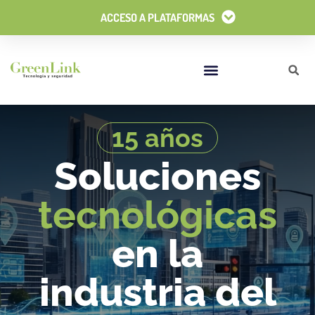
Ir
Flyout
ACCESO A PLATAFORMAS
al
Menu
contenido
15 años
Soluciones
tecnológicas
en la
industria del